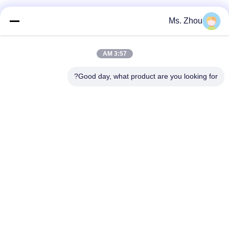
دسته بندی های محبوب
همه
Ms. Zhou
دستگاه آزمایشگاه
دستگاه سانتریفیوژ
3:57 AM
سانتریفیوژ
پزشکی
Good day, what product are you looking for?
دستگاه سانتریفیوژ
PRP PRF سانتریفیوژ
یخچال
سانتریفیوژ جداسازی
سانتریفیوژ بانک خون
خون
سانتریفیوژ با سرعت
سانتریفیوژ کم سرعت
بالا