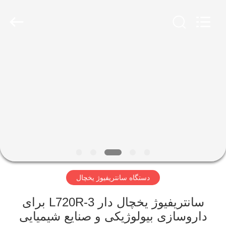
Xiangyi
Laboratory
Instrument
Development
Co.,
Ltd..
All
Rights
خونه
Reserved.
محصولات
درباره
ما
تور
دستگاه سانتریفیوژ یخچال
کارخانه
سانتریفیوژ یخچال دار L720R-3 برای
کنترل
داروسازی بیولوژیکی و صنایع شیمیایی