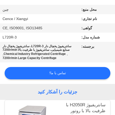
کیفیت
محل منبع:
چین
با
نام تجاری:
Cence / Xiangyi
ما
گواهی:
CE, ISO9001, ISO13485
تماس
شماره مدل:
L720R-3
بگیرید
برجسته:
سانتریفیوژ یخچال دار L720R-3، سانتریفیوژ یخچال دار
صنایع شیمیایی، سانتریفیوژ با ظرفیت بالا 7200r/min
,
,
Chemical Industry Refrigerated Centrifuge
7200r/min Large Capacity Centrifuge
اخبار
تماس با ما!
پرونده
ها
جزئیات را آشکار کنید
VR
سانتریفیوژ H2050R با
ظرفیت بالا با روتور