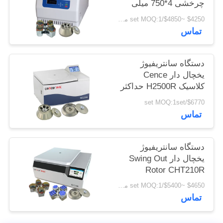
چرخشی 4*750 میلی
نقشه
لیتری
$4250 ~$4850/set MOQ:1 مجموعه
سایت
تماس
PRIVACY
دستگاه سانتریفیوژ
POLICY
یخچال دار Cence
کلاسیک H2500R حداکثر
ظرفیت روتور زاویه
$6770/set MOQ:1set
6x100ml
تماس
دستگاه سانتریفیوژ
یخچال دار Swing Out
Rotor CHT210R
4*750ml
$4650 ~$5400/set MOQ:1 مجموعه
تماس