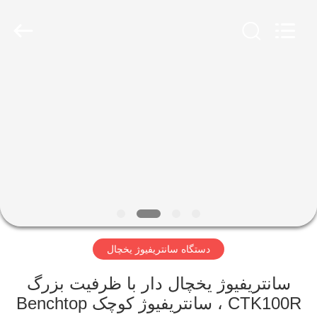
Xiangyi
Laboratory
Instrument
Development
Co.,
Ltd..
All
Rights
خونه
Reserved.
محصولات
درباره
ما
تور
دستگاه سانتریفیوژ یخچال
کارخانه
سانتریفیوژ یخچال دار با ظرفیت بزرگ
کنترل
CTK100R ، سانتریفیوژ کوچک Benchtop