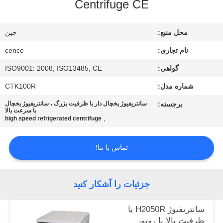
Centrifuge CE
کیفیت
محل منبع:
چين
با
نام تجاری:
cence
ما
گواهی:
ISO9001: 2008, ISO13485, CE
تماس
شماره مدل:
CTK100R
بگیرید
برجسته:
سانتریفیوژ یخچال دار با ظرفیت بزرگ ، سانتریفیوژ یخچال
با سرعت بالا
,
اخبار
high speed refrigerated centrifuge
تماس با ما!
پرونده
ها
جزئیات را آشکار کنید
VR
سانتریفیوژ H2050R با
ظرفیت بالا با روتور