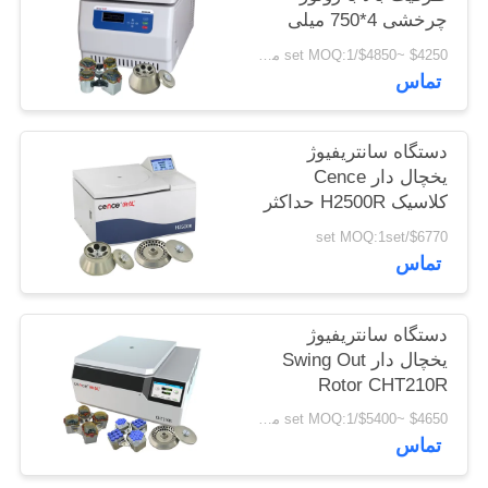
نقشه
چرخشی 4*750 میلی
لیتری
سایت
$4250 ~$4850/set MOQ:1 مجموعه
تماس
PRIVACY
دستگاه سانتریفیوژ
POLICY
یخچال دار Cence
کلاسیک H2500R حداکثر
ظرفیت روتور زاویه
$6770/set MOQ:1set
6x100ml
تماس
دستگاه سانتریفیوژ
یخچال دار Swing Out
Rotor CHT210R
4*750ml
$4650 ~$5400/set MOQ:1 مجموعه
تماس