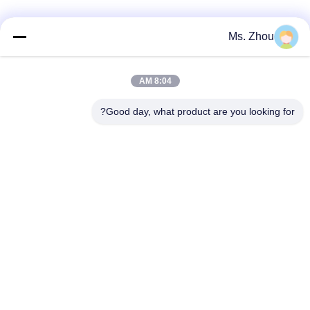
دسته بندی های محبوب
همه
Ms. Zhou
دستگاه آزمایشگاه
دستگاه سانتریفیوژ
8:04 AM
سانتریفیوژ
پزشکی
Good day, what product are you looking for?
دستگاه سانتریفیوژ
PRP PRF سانتریفیوژ
یخچال
سانتریفیوژ جداسازی
سانتریفیوژ بانک خون
خون
سانتریفیوژ با سرعت
سانتریفیوژ کم سرعت
بالا