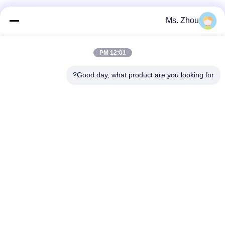
دسته بندی های محبوب
همه
Ms. Zhou
دستگاه آزمایشگاه
دستگاه سانتریفیوژ
12:01 PM
سانتریفیوژ
پزشکی
Good day, what product are you looking for?
دستگاه سانتریفیوژ
PRP PRF سانتریفیوژ
یخچال
سانتریفیوژ جداسازی
سانتریفیوژ بانک خون
خون
سانتریفیوژ با سرعت
سانتریفیوژ کم سرعت
بالا