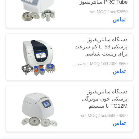
PRC Tube سانتریفیوژ
نقشه
یخچال دار با سرعت بالا
$2850/set MOQ:1set
سایت
تماس
PRIVACY
دستگاه سانتریفیوژ
POLICY
پزشکی LT53 کم سرعت
برای زیست شناسی
ژنتیکی پزشکی بالینی
$660 ~$1200/set MOQ:1 مجموعه
تماس
دستگاه سانتریفیوژ
پزشکی خون مویرگی
TG12M با سیستم
تشخیص خود عیب
$390~$560/set MOQ:1set
تماس