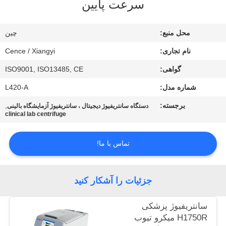
سرعت پایین
کیفیت
محل منبع:
چين
با
نام تجاری:
Cence / Xiangyi
ما
گواهی:
ISO9001, ISO13485, CE
تماس
شماره مدل:
L420-A
بگیرید
برجسته:
,
دستگاه سانتریفیوژ دیجیتال ، سانتریفیوژ آزمایشگاه بالینی
clinical lab centrifuge
اخبار
تماس با ما!
پرونده
ها
جزئیات را آشکار کنید
VR
سانتریفیوژ پزشکی
H1750R میکرو تیوب