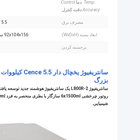
Temp.
دما
Control
Accuracy
دقت کنترل
:
مصرف برق:
5.5 کیلو وات
ابعاد بسته (WxDxH):
92x104x156 سانتی متر
برجسته کردن:
بزرگ
سانتریفیوژ L800R-2 یک سانتریفیوژ هوشمند جدید توسعه یافته با فناوری پیشرفته بین المللی است.
شیمیایی.