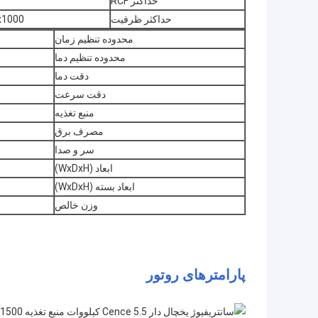
حداکثر RCF
حداکثر ظرفیت
6x1000 میلی 
محدوده تنظیم زمان
محدوده تنظیم دما
دقت دما
دقت سرعت
منبع تغذیه
مصرف برق
سر و صدا
ابعاد (WxDxH)
ابعاد بسته (WxDxH)
وزن خالص
پارامترهای روتور