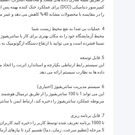
کمپرسور دینامیکی (DCC) برای عملکرد خنک ک
را در مقایسه با محصولات مشابه 40% کاهش می دهد و عمر مفید کمپرسور را افزایش می دهد.
4. عملیات بی صدا به نفع محیط زیست شما
نسبتا فشرده است و می توانید با ارتفاع دستگاه ارگونومیک به ر
5. قابل توسعه
این سیستم رابط ارتباطی یکپارچه و استاندارد اترنت را اتخا
داده ها به نظارت سیستم ارائه می دهد.
6. سیستم مدیریت سانتریفیوژ (اختیاری)
این می تواند 1 تا 100 سانتریفیوژ را از طریق ت
مربوطه عملکرد سانتریفیوژ را ذخیره کند، ارتباط ایمن با سانتریف
7. قابل برنامه ریزی
تا 1000 برنامه تعریف شده توسط کاربر را ذخیره کنید.کارب
5 مرحله (تنظیم سرعت، زمان، دما) تقسیم کرد تا نیازهای آزمایشی متنوع را برآورده کند.