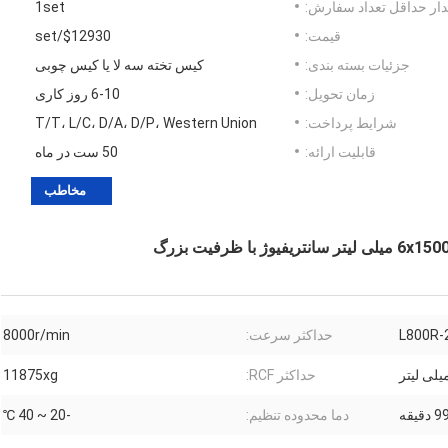
ار حداقل تعداد سفارش:
1set
قیمت:
$12930/set
جزئیات بسته بندی:
کیس تخته سه لا یا کیس چوبی
زمان تحویل:
6-10 روز کاری
شرایط پرداخت:
T/T، L/C، D/A، D/P، Western Union
قابلیت ارائه:
50 ست در ماه
مخاطب
L800R-
حداکثر سرعت:
8000r/min
حداکثر RCF:
11875xg
دما محدوده تنظیم:
-20 ~ 40 ℃