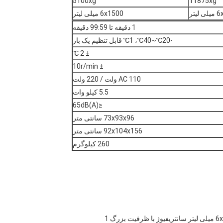
5100xg
11875xg
لیتر
6x1500 میلی لیتر
1 دقیقه تا 99:59 دقیقه
-20℃~40℃، 1℃ قابل تنظیم یک بار
± 2 ℃
± 10r/min
AC 110 ولت / 220 ولت
5.5 کیلو وات
≤65dB(A)
73x93x96 سانتی متر
92x104x156 سانتی متر
260 کیلوگرم