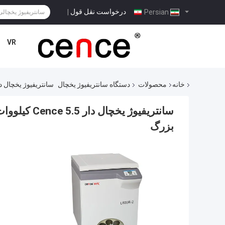
درخواست نقل قول
|
Persian
VR
خانه
محصولات
دستگاه سانتریفیوژ یخچال
سانتریفیوژ یخچال دار Cence 5.5 کیلووات منبع تغذیه 6x1500 میلی لیتر سانتریفیوژ با
بزرگ