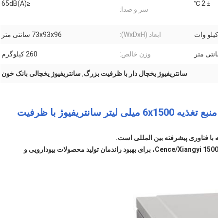
≤65dB(A)
± 2 ℃
سر و صدا:
ابعاد (WxDxH):
73x93x96 سانتی متر
وزن خالص:
260 کیلوگرم
سانتریفیوژ یخچال دار با ظرفیت بزرگ
,
سانتریفیوژ یخچالی بانک خون
سانتریفیوژ یخچال دار Cence 5.5 کیلووات منبع تغذیه 6x1500 میلی لیتر سانتریفیوژ با ظرفیت
روتور چرخشی 6x1500ml سازگار با بطری منحصر به فرد Cence/Xiangyi 1500ml، برای بهبود راندمان تولید محصولات بیودارویی و