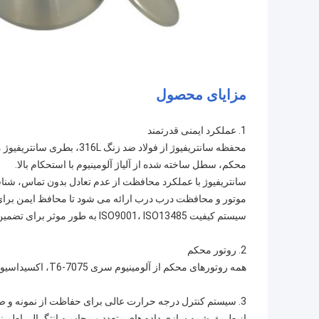
مزایای محصول
1. عملکرد ایمنی قدرتمند
محکم، سطل ساخته شده از آلیاژ آلومینیوم با استحکام بالا.
سانتریفیوژ با عملکرد محافظت از عدم تعادل بدون تماس، شن
موتور و محافظت درب درب ارائه می شود تا محافظ ایمن برای نم
سیستم کیفیت ISO9001، ISO13485 به طور موثر برای تضمین کیفیت و ثبات محصول اجرا می شود.
2. روتور محکم
همه روتورهای محکم از آلومینیوم سری 7075-T6، اکسیداسیون سخت، مقاومت در برابر خوردگی استفاده می کنند.
3. سیستم کنترل درجه حرارت عالی برای حفاظت از نمونه و صرفه جویی در انرژی.