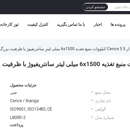
جستجو کردن
پرونده ها
اخبار
با ما تماس بگیرید
کنترل کیفیت
تور کارخانه
 ظرفیت بزرگ
سانتریفیوژ یخچال دار Cence 5.5 کیلووات منبع تغذیه 6x1500 میلی لیتر سانتریفیوژ با ظرفیت
جزئیات محصول:
محل منبع:
چين
نام تجاری:
Cence / Xiangyi
گواهی:
ISO9001, ISO13485, CE
شماره مدل:
L800R-2
پرداخت: