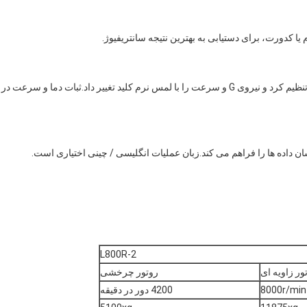
در حالت دستی، پارامترهای سانتریفیوژ را می توان به سرعت تنظیم کرد و نیروی G و سرعت را با لمس نرم کلید تغییر داد.ثبات دما و سرعت در
داده ها را فراهم می کند.زبان عملیات انگلیسی / چینی اختیاری است.
L800R-2
ور زاویه ای
روتور چرخشی
8000r/min
4200 دور در دقیقه