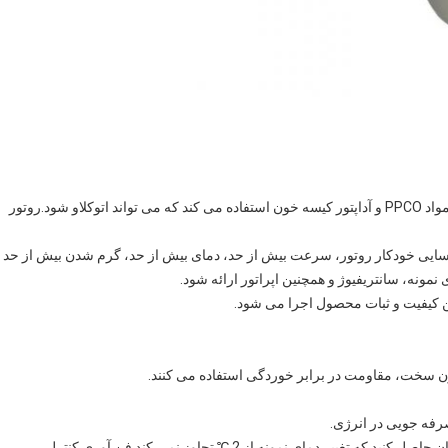
محفظه سانتریفیوژ از فولاد ضد زنگ 316L، بطری سانتریفیوژ مواد PPCO و آداپتور کیسه خون استفاده می کند که می تواند اتوکلاو شود.روتور
اسایی خودکار روتور، سرعت بیش از حد، دمای بیش از حد، گرم شدن بیش از حد
ونه، سانتریفیوژ و همچنین اپراتور ارائه شود.
از طریق شبیه سازی داده های متعدد و محاسبه انتگرال، اطمینان حاصل کنید که تغییر دمای نمونه از 2 ℃ تجاوز نمی کند.فن آوری کنترل