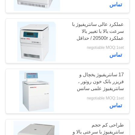
کیفیت
تماس
با
عملکرد عالی سانتریفیوژ با
سرعت بالا با تغییر بالا
ما
عملکرد 20500r / حداقل
تماس
حداکثر. سرعت
negotiable MOQ:1set
بگیرید
تماس
اخبار
17 سانتریفیوژ یخچال و
فریزر بانک خون روتور ،
سانتریفیوژ علمی سانس
پرونده
ترمو
negotiable MOQ:1set
ها
تماس
VR
طراحی کم حجم
سانتریفیوژ با سرعتی بالا و