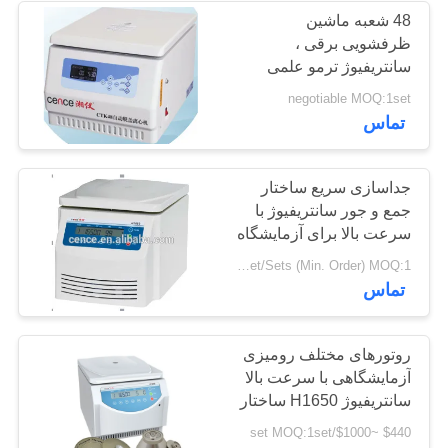
48 شعبه ماشین
ظرفشویی برقی ،
سانتریفیوژ ترمو علمی
negotiable MOQ:1set
تماس
جداسازی سریع ساختار
جمع و جور سانتریفیوژ با
سرعت بالا برای آزمایشگاه
US $575-1,100 / Sets | 1 Set/Sets (Min. Order) MOQ:1 مجموعه مجموعه
تماس
روتورهای مختلف رومیزی
آزمایشگاهی با سرعت بالا
سانتریفیوژ H1650 ساختار
فشرده سبک
$440 ~$1000/set MOQ:1set