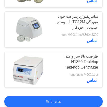
تماس
سانتریفیوژ پرسرعت خون
مویرگی TG12M با سیستم
عیب‌یابی خودکار
$390~$560/set MOQ:1set
تماس
ظرفیت بالا سر و صدا
N1850 Tabletop
Tabletop Centrifuge
negotiable MOQ:1set
تماس
تماس با ما!