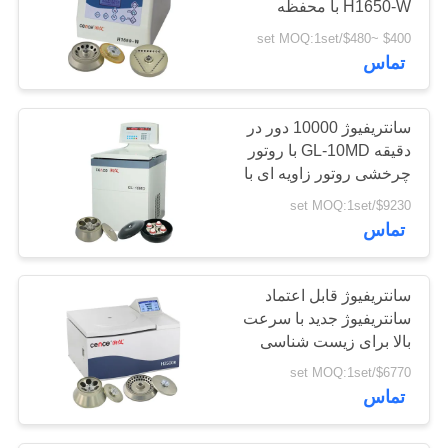
H1650-W با محفظه
داخلی فولاد Stainess
$400 ~$480/set MOQ:1set
تماس
سانتریفیوژ 10000 دور در
دقیقه GL-10MD با روتور
چرخشی روتور زاویه ای با
ظرفیت بالا موجود است
$9230/set MOQ:1set
تماس
سانتریفیوژ قابل اعتماد
سانتریفیوژ جدید با سرعت
بالا برای زیست شناسی
مولکولی
$6770/set MOQ:1set
تماس