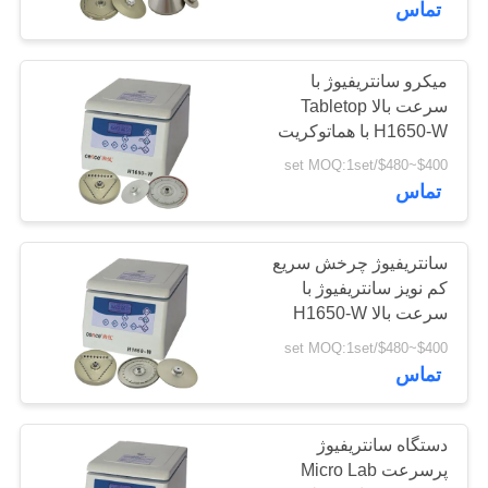
تماس
میکرو سانتریفیوژ با
سرعت بالا Tabletop
H1650-W با هماتوکریت
روتور
$400~$480/set MOQ:1set
تماس
سانتریفیوژ چرخش سریع
کم نویز سانتریفیوژ با
سرعت بالا H1650-W
12x5 میلی لیتر برای
$400~$480/set MOQ:1set
آزمایشگاه
تماس
دستگاه سانتریفیوژ
پرسرعت Micro Lab