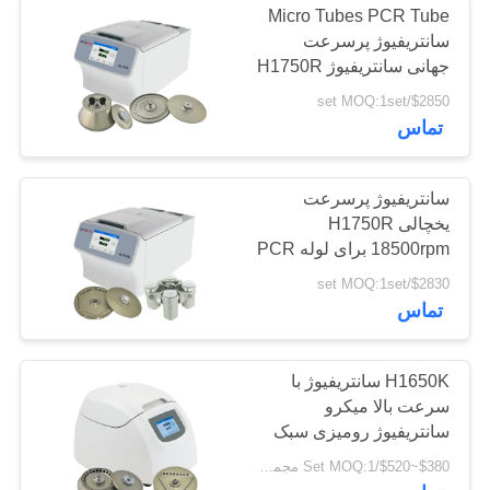
Micro Tubes PCR Tube
سانتریفیوژ پرسرعت
جهانی سانتریفیوژ H1750R
$2850/set MOQ:1set
تماس
سانتریفیوژ پرسرعت
یخچالی H1750R
18500rpm برای لوله PCR
میکرو تیوب و میکروپلیت
$2830/set MOQ:1set
تماس
H1650K سانتریفیوژ با
سرعت بالا میکرو
سانتریفیوژ رومیزی سبک
وزن
$380~$520/Set MOQ:1 مجموعه