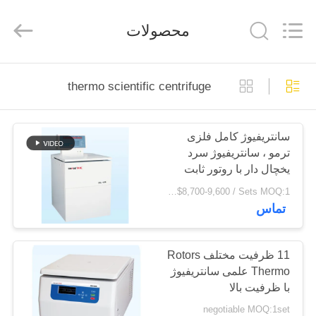
Xiangyi
Laboratory
Instrument
محصولات
Development
Co.,
Ltd..
All
Rights
خونه
Reserved.
thermo scientific centrifuge
محصولات
سانتریفیوژ کامل فلزی
ترمو ، سانتریفیوژ سرد
درباره
یخچال دار با روتور ثابت
ما
US $8,700-9,600 / Sets MOQ:1 مجموعه مجموعه
تماس
تور
کارخانه
11 ظرفیت مختلف Rotors
Thermo علمی سانتریفیوژ
با ظرفیت بالا
کنترل
negotiable MOQ:1set