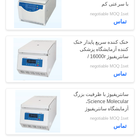
با سرعتی کم
نقشه
negotiable MOQ:1set
سایت
تماس
PRIVACY
خنک کننده سریع پایدار خنک
POLICY
کننده آزمایشگاه پزشکی
سانتریفیوژ 16000r /
حداقل حداکثر سرعت
negotiable MOQ:1set
تماس
سانتریفیوژ با ظرفیت بزرگ
Science Molecular،
آزمایشگاه سانتریفیوژ
آزمایشگاه TGL - 20M
negotiable MOQ:1set
تماس